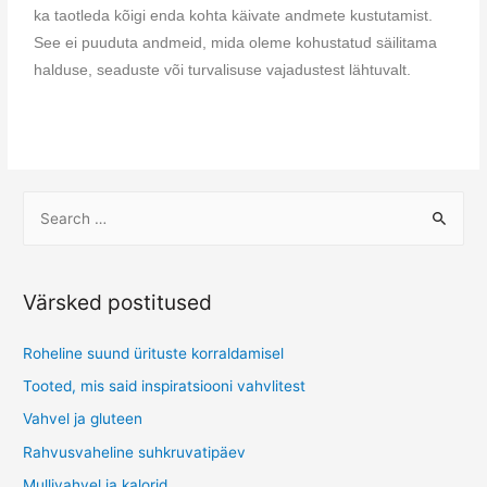
ka taotleda kõigi enda kohta käivate andmete kustutamist.
See ei puuduta andmeid, mida oleme kohustatud säilitama
halduse, seaduste või turvalisuse vajadustest lähtuvalt.
Värsked postitused
Roheline suund ürituste korraldamisel
Tooted, mis said inspiratsiooni vahvlitest
Vahvel ja gluteen
Rahvusvaheline suhkruvatipäev
Mullivahvel ja kalorid