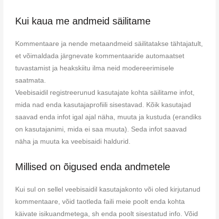
Kui kaua me andmeid säilitame
Kommentaare ja nende metaandmeid säilitatakse tähtajatult,
et võimaldada järgnevate kommentaaride automaatset
tuvastamist ja heakskiitu ilma neid modereerimisele
saatmata.
Veebisaidil registreerunud kasutajate kohta säilitame infot,
mida nad enda kasutajaprofiili sisestavad. Kõik kasutajad
saavad enda infot igal ajal näha, muuta ja kustuda (erandiks
on kasutajanimi, mida ei saa muuta). Seda infot saavad
näha ja muuta ka veebisaidi haldurid.
Millised on õigused enda andmetele
Kui sul on sellel veebisaidil kasutajakonto või oled kirjutanud
kommentaare, võid taotleda faili meie poolt enda kohta
käivate isikuandmetega, sh enda poolt sisestatud info. Võid