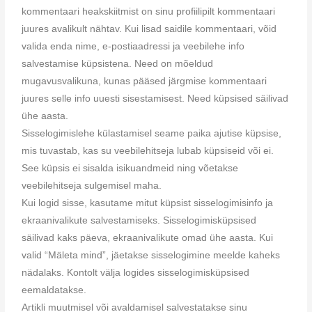
kommentaari heakskiitmist on sinu profiilipilt kommentaari
juures avalikult nähtav. Kui lisad saidile kommentaari, võid
valida enda nime, e-postiaadressi ja veebilehe info
salvestamise küpsistena. Need on mõeldud
mugavusvalikuna, kunas pääsed järgmise kommentaari
juures selle info uuesti sisestamisest. Need küpsised säilivad
ühe aasta.
Sisselogimislehe külastamisel seame paika ajutise küpsise,
mis tuvastab, kas su veebilehitseja lubab küpsiseid või ei.
See küpsis ei sisalda isikuandmeid ning võetakse
veebilehitseja sulgemisel maha.
Kui logid sisse, kasutame mitut küpsist sisselogimisinfo ja
ekraanivalikute salvestamiseks. Sisselogimisküpsised
säilivad kaks päeva, ekraanivalikute omad ühe aasta. Kui
valid “Mäleta mind”, jäetakse sisselogimine meelde kaheks
nädalaks. Kontolt välja logides sisselogimisküpsised
eemaldatakse.
Artikli muutmisel või avaldamisel salvestatakse sinu