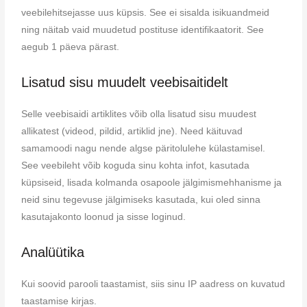
veebilehitsejasse uus küpsis. See ei sisalda isikuandmeid
ning näitab vaid muudetud postituse identifikaatorit. See
aegub 1 päeva pärast.
Lisatud sisu muudelt veebisaitidelt
Selle veebisaidi artiklites võib olla lisatud sisu muudest
allikatest (videod, pildid, artiklid jne). Need käituvad
samamoodi nagu nende algse päritolulehe külastamisel.
See veebileht võib koguda sinu kohta infot, kasutada
küpsiseid, lisada kolmanda osapoole jälgimismehhanisme ja
neid sinu tegevuse jälgimiseks kasutada, kui oled sinna
kasutajakonto loonud ja sisse loginud.
Analüütika
Kui soovid parooli taastamist, siis sinu IP aadress on kuvatud
taastamise kirjas.